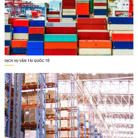
DỊCH VỤ VẬN TẢI QUỐC TẾ