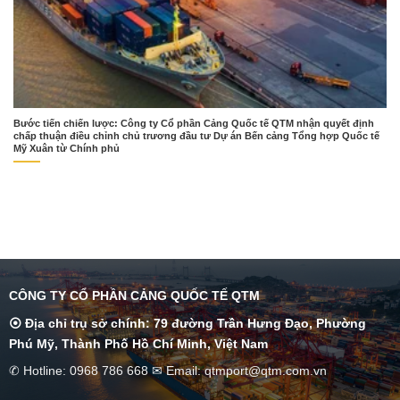
Bước tiến chiến lược: Công ty Cổ phần Cảng Quốc tế QTM nhận quyết định
chấp thuận điều chỉnh chủ trương đầu tư Dự án Bến cảng Tổng hợp Quốc tế
Mỹ Xuân từ Chính phủ
CÔNG TY CỔ PHẦN CẢNG QUỐC TẾ QTM
⦿ Địa chỉ trụ sở chính: 79 đường Trần Hưng Đạo, Phường
Phú Mỹ, Thành Phố Hồ Chí Minh, Việt Nam
✆ Hotline: 0968 786 668 ✉ Email: qtmport@qtm.com.vn