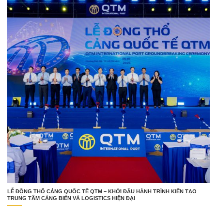
LỄ ĐỘNG THỔ CẢNG QUỐC TẾ QTM – KHỞI ĐẦU HÀNH TRÌNH KIẾN TẠO
TRUNG TÂM CẢNG BIỂN VÀ LOGISTICS HIỆN ĐẠI