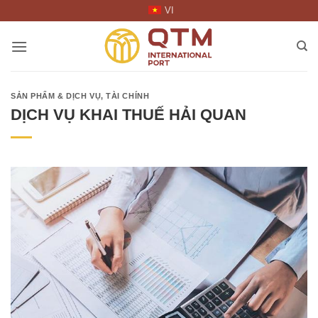
Skip
VI
to
content
SẢN PHẨM & DỊCH VỤ
,
TÀI CHÍNH
DỊCH VỤ KHAI THUẾ HẢI QUAN