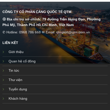
CÔNG TY CỔ PHẦN CẢNG QUỐC TẾ QTM
⦿ Địa chỉ trụ sở chính: 79 đường Trần Hưng Đạo, Phường
Phú Mỹ, Thành Phố Hồ Chí Minh, Việt Nam
✆ Hotline: 0968 786 668 ✉ Email: qtmport@qtm.com.vn
LIÊN KẾT
Giới thiệu
Quan hệ cổ đông
Tin tức
Thư viện
Tuyển dụng
Khách hàng