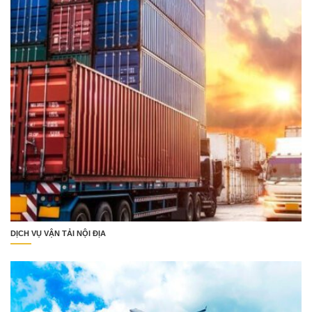
DỊCH VỤ VẬN TẢI NỘI ĐỊA