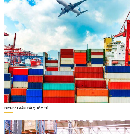
DỊCH VỤ VẬN TẢI QUỐC TẾ