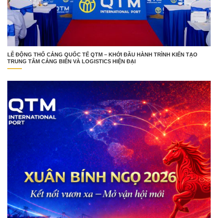
LỄ ĐỘNG THỔ CẢNG QUỐC TẾ QTM – KHỞI ĐẦU HÀNH TRÌNH KIẾN TẠO
TRUNG TÂM CẢNG BIỂN VÀ LOGISTICS HIỆN ĐẠI