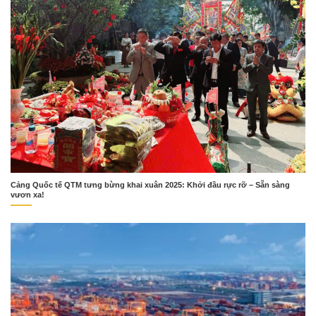
Cảng Quốc tế QTM tưng bừng khai xuân 2025: Khởi đầu rực rỡ – Sẵn sàng
vươn xa!